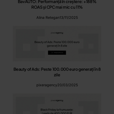
BavAUTO: Performanță în creștere: +188%
ROAS și CPC mai mic cu 11%
Alina Retegan
13/11/2025
Beauty of Ads: Peste 100.000 euro generați în 8
zile
pixeragency
20/03/2025