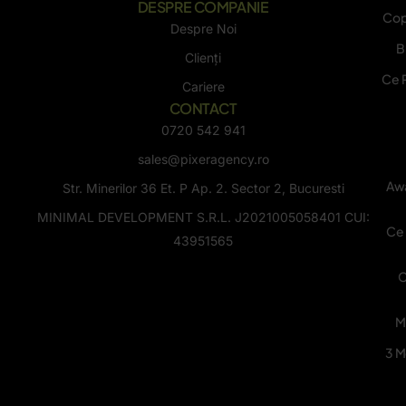
DESPRE COMPANIE
Cop
Despre Noi
B
Clienți
Ce 
Cariere
CONTACT
0720 542 941
sales@pixeragency.ro
Awa
Str. Minerilor 36 Et. P Ap. 2. Sector 2, Bucuresti
MINIMAL DEVELOPMENT S.R.L. J2021005058401 CUI:
Ce 
43951565
C
M
3 M