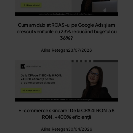
Cum am dublat ROAS-ul pe Google Ads și am
crescut veniturile cu 23% reducând bugetul cu
36%?
Alina Retegan
23/07/2026
E-commerce skincare: De la CPA 41 RON la 8
RON. +400% eficiență
Alina Retegan
30/04/2026