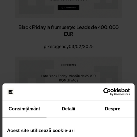
Black Friday la frumusețe: Leads de 400.000
EUR
pixeragency
03/02/2025
Late Black Friday: Vânzări de 89.810 RON din
Consimțământ
Detalii
Despre
Ads
pixeragency
31/01/2025
Acest site utilizează cookie-uri