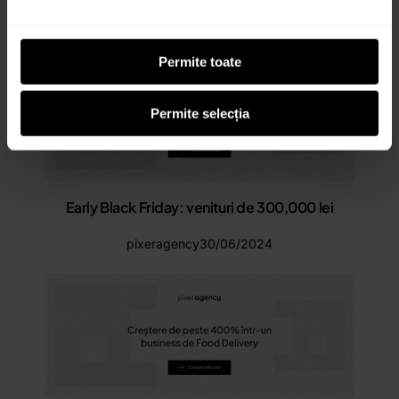
pixeragency
01/09/2024
Permite toate
Permite selecția
Early Black Friday: venituri de 300,000 lei
pixeragency
30/06/2024