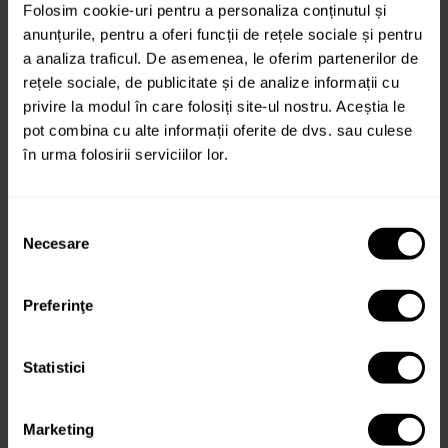
Folosim cookie-uri pentru a personaliza conținutul și
anunțurile, pentru a oferi funcții de rețele sociale și pentru
a analiza traficul. De asemenea, le oferim partenerilor de
rețele sociale, de publicitate și de analize informații cu
privire la modul în care folosiți site-ul nostru. Aceștia le
pot combina cu alte informații oferite de dvs. sau culese
în urma folosirii serviciilor lor.
1,101 conversii în timp record | Automotive
Alina Retegan
27/10/2024
Selecția
Necesare
consimțământului
Preferinţe
Statistici
Leads de 608,522 lei cu doar 12,561 lei investiți
Marketing
în Facebook Ads