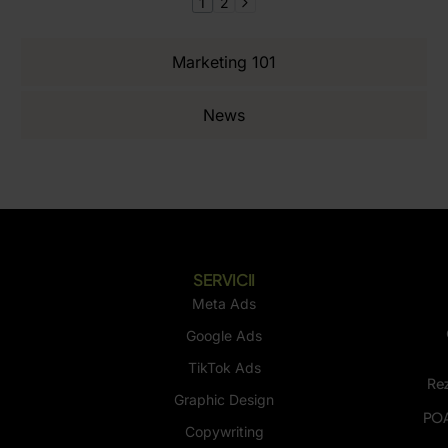
1
2
Marketing 101
News
SERVICII
Meta Ads
Google Ads
TikTok Ads
Rez
Graphic Design
POA
Copywriting