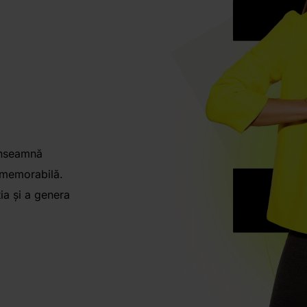
Înseamnă
ă memorabilă.
ia și a genera