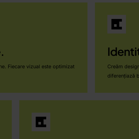
.
Identi
ne. Fiecare vizual este optimizat
Creăm design-
diferențiază 