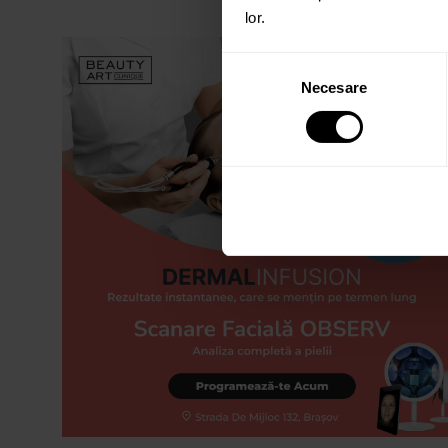
lor.
Selecția
Necesare
consimțământului