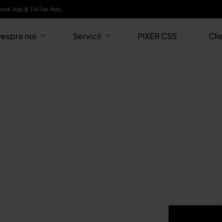
book Ads & TikTok Ads.
espre noi
Servicii
PIXER CSS
Cli
ariere
Pay Per Click (PPC)
Agentie Google Ads: Campanii Google
Agentie Facebook Ads: Campanii Faceb
Agenție TikTok Ads: Campanii TikTok A
Calculator POAS