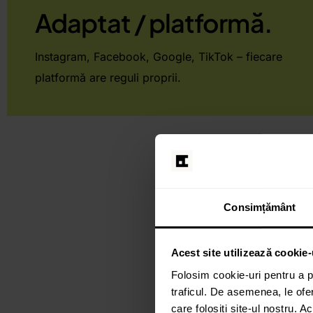
Adaptat / platformă.
Instagram, Facebook, Google, TikTok – fiecare
platformă are reguli proprii.
Consimțământ
Acest site utilizează cookie-
Folosim cookie-uri pentru a pe
Creativita
traficul. De asemenea, le ofer
care folosiți site-ul nostru. A