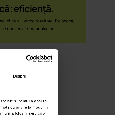
că: eficiență.
e, ci să și livreze rezultate. De aceea,
ine conversiile brandului tău.
Despre
 sociale și pentru a analiza
formanță.
rmații cu privire la modul în
n urma folosirii serviciilor