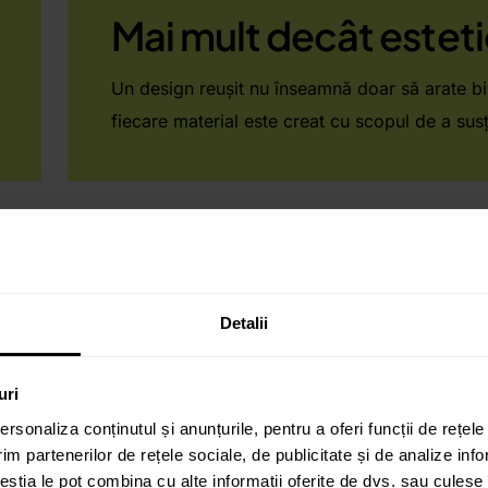
Mai mult decât esteti
Un design reușit nu înseamnă doar să arate bin
fiecare material este creat cu scopul de a susț
Haide să discutăm
Detalii
uri
rsonaliza conținutul și anunțurile, pentru a oferi funcții de rețele
te gândită pentru
per
im partenerilor de rețele sociale, de publicitate și de analize info
ceștia le pot combina cu alte informații oferite de dvs. sau culese î