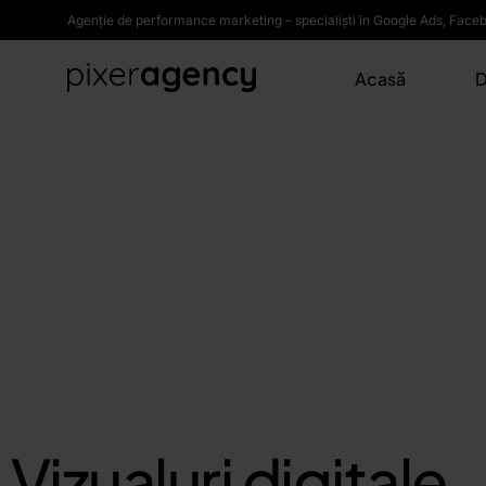
Agenție de performance marketing – specialiști în Google Ads, Face
Acasă
D
C
Vizualuri digitale.