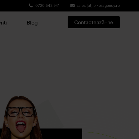
0720 542 941
sales [at] pixeragency.ro
Contactează-ne
enți
Blog
 & YouTube Ads
ook & Instagram Ads
ds