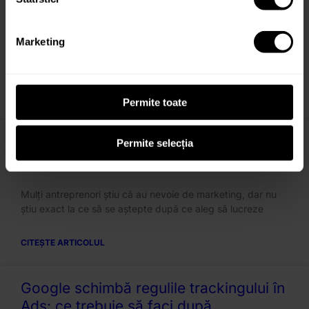
reducând bugetul cu 36%?
Fiind unul dintre liderii pieței de echipamente de pescuit
Marketing
din România, businessul este construit din pasiune și
expertiză tehnică pentru a oferi
CITEȘTE ARTICOLUL
Permite toate
Cum arată procesul de colaborare cu o
Permite selecția
agenție de marketing?
Mulți antreprenori știu că au nevoie de marketing, dar nu
știu exact la ce să se aștepte după ce aleg să lucreze
CITEȘTE ARTICOLUL
Google schimbă regulile trackingului în
Ads: ce trebuie să faci după