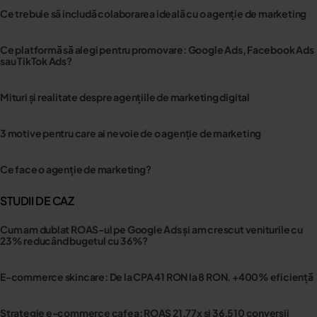
Ce trebuie să includă colaborarea ideală cu o agenție de marketing
Ce platformă să alegi pentru promovare: Google Ads, Facebook Ads
sau TikTok Ads?
Mituri și realitate despre agențiile de marketing digital
3 motive pentru care ai nevoie de o agenție de marketing
Ce face o agenție de marketing?
STUDII DE CAZ
Cum am dublat ROAS-ul pe Google Ads și am crescut veniturile cu
23% reducând bugetul cu 36%?
E-commerce skincare: De la CPA 41 RON la 8 RON. +400% eficiență
Strategie e-commerce cafea: ROAS 21.77x și 36.510 conversii