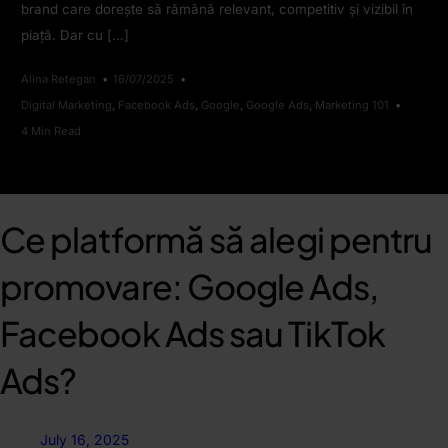
brand care dorește să rămână relevant, competitiv și vizibil în
piață. Dar cu […]
Alina Retegan
16/07/2025
Digital Marketing
,
Facebook Ads
,
Google
,
Google Ads
,
Marketing 101
4 Min Read
Ce platformă să alegi pentru
promovare: Google Ads,
Facebook Ads sau TikTok
Ads?
July 16, 2025