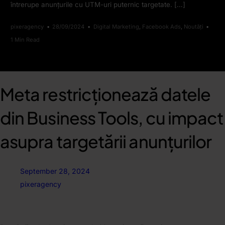
întrerupe anunțurile cu UTM-uri puternic targetate. […]
pixeragency
28/09/2024
Digital Marketing
,
Facebook Ads
,
Noutăți
1 Min Read
Meta restricționează datele
din Business Tools, cu impact
asupra targetării anunțurilor
September 28, 2024
pixeragency