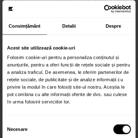
să facă agenția ta
În marketing digital, rezultatele nu cresc întotdeauna liniar.
Consimțământ
Detalii
Despre
Chiar și într-o strategie bine construită, pot apărea
perioade în care performanța fluctuează: costurile
Acest site utilizează cookie-uri
CITEȘTE ARTICOLUL
Folosim cookie-uri pentru a personaliza conținutul și
anunțurile, pentru a oferi funcții de rețele sociale și pentru
Meta simplifică trackingul: update-uri
a analiza traficul. De asemenea, le oferim partenerilor de
Pixel și Conversions API
rețele sociale, de publicitate și de analize informații cu
privire la modul în care folosiți site-ul nostru. Aceștia le
Ce trebuie să știe advertiserii din România despre noile
pot combina cu alte informații oferite de dvs. sau culese
schimbări Meta? Meta Platforms introduce update-uri
în urma folosirii serviciilor lor.
importante pentru Meta Pixel și Conversions API,
CITEȘTE ARTICOLUL
Selecția
Necesare
consimțământului