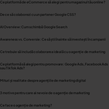
Ce platformă de eCommerce să alegi pentru magazinul tău online?
De ce să colaborezi cu un partener Google CSS?
AI Overview: Cum schimbă Google Search
Awareness vs. Conversie: Ce să știi înainte să investești în campanii
Ce trebuie să includă colaborarea ideală cu o agenție de marketing
Ce platformă să alegi pentru promovare: Google Ads, Facebook Ads
sau TikTok Ads?
Mituri și realitate despre agențiile de marketing digital
3 motive pentru care ai nevoie de o agenție de marketing
Ce face o agenție de marketing?