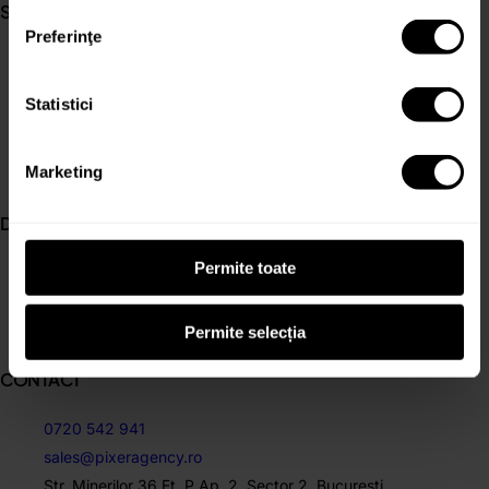
SERVICII
Preferinţe
Meta Ads
Google Ads
Statistici
TikTok Ads
Graphic Design
Marketing
Copywriting
DESPRE COMPANIE
Permite toate
Despre Noi
Clienți
Cariere
Permite selecția
CONTACT
0720 542 941
sales@pixeragency.ro
Str. Minerilor 36 Et. P Ap. 2. Sector 2, Bucuresti