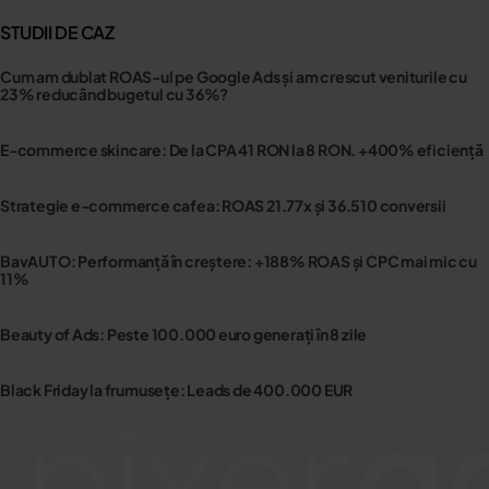
STUDII DE CAZ
Cum am dublat ROAS-ul pe Google Ads și am crescut veniturile cu
23% reducând bugetul cu 36%?
E-commerce skincare: De la CPA 41 RON la 8 RON. +400% eficiență
Strategie e-commerce cafea: ROAS 21.77x și 36.510 conversii
BavAUTO: Performanță în creștere: +188% ROAS și CPC mai mic cu
11%
Beauty of Ads: Peste 100.000 euro generați în 8 zile
Black Friday la frumusețe: Leads de 400.000 EUR