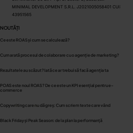
MINIMAL DEVELOPMENT S.R.L. J2021005058401 CUI:
43951565
NOUTĂȚI
Ce este ROAS și cum se calculează?
Cum arată procesul de colaborare cu o agenție de marketing?
Rezultatele au scăzut? Iată ce ar trebui să facă agenția ta
POAS este noul ROAS? De ce este un KPI esențial pentru e-
commerce
Copywriting care nu dă greș: Cum scriem texte care vând
Black Friday și Peak Season: de la plan la performanță